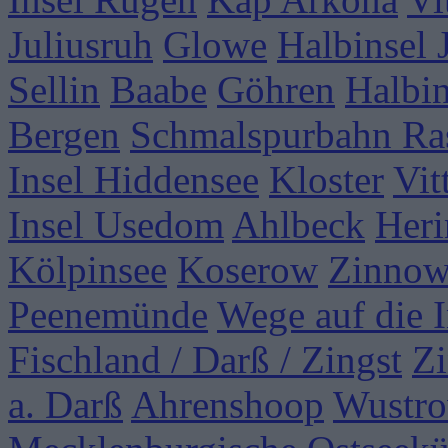
Juliusruh
Glowe
Halbinsel
Sellin
Baabe
Göhren
Halbi
Bergen
Schmalspurbahn Ra
Insel Hiddensee
Kloster
Vit
Insel Usedom
Ahlbeck
Heri
Kölpinsee
Koserow
Zinnow
Peenemünde
Wege auf die I
Fischland / Darß / Zingst
Zi
a. Darß
Ahrenshoop
Wustr