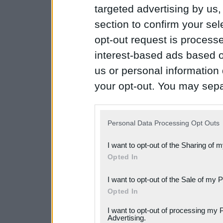
targeted advertising by us
section to confirm your sel
opt-out request is proces
interest-based ads based o
us or personal information d
your opt-out. You may separ
disclosure of your personal
IAB’s list of downstream pa
Personal Data Processing Opt Outs
also be disclosed by us to 
I want to opt-out of the Sharing of 
Downstream Participants
th
Opted In
third parties.
I want to opt-out of the Sale of my 
Please note that this web
Opted In
services and may gather an
I want to opt-out of processing my 
not limited to your visit o
Advertising.