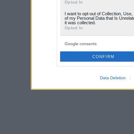
Opted In
grant or deny consent to Go
I want to opt-out of Collection, Use
your data for below specif
of my Personal Data that Is Unrelat
it was collected.
consent section.
Opted In
Google consents
CONFIRM
Data Deletion