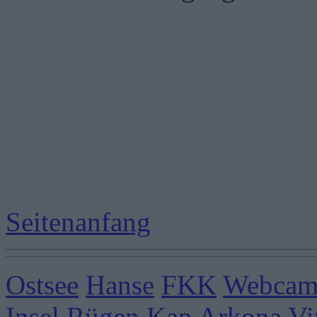
Seitenanfang
Ostsee
Hanse
FKK
Webcams
Insel Rügen
Kap Arkona
Vi