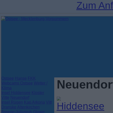
Zum Anf
Ostsee
Hanse
FKK
Neuendor
Webcams Ostsee
Wetter /
Klima
Insel Hiddensee
Kloster
Vitte
Neuendorf
Insel Rügen
Kap Arkona
Vitt
Dranske
Altenkirchen
Breege-Juliusruh
Glowe