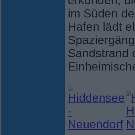
erkunden, di
im Süden der
Hafen lädt e
Spaziergäng
Sandstrand e
Einheimische