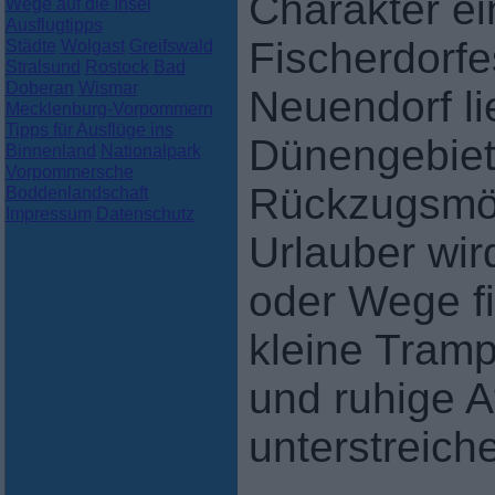
Charakter e
Wege auf die Insel
Ausflugtipps
Fischerdorfe
Städte
Wolgast
Greifswald
Stralsund
Rostock
Bad
Doberan
Wismar
Neuendorf li
Mecklenburg-Vorpommern
Tipps für Ausflüge ins
Dünengebiet,
Binnenland
Nationalpark
Vorpommersche
Rückzugsmögl
Boddenlandschaft
Impressum
Datenschutz
Urlauber wir
oder Wege fi
kleine Tramp
und ruhige A
unterstreich