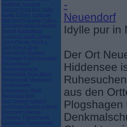
Halbinsel Jasmund
Sassnitz
Prora
Binz
Sellin
Baabe
Göhren
Halbinsel
Mönchgut
Ralswiek
Putbus
Schmalspurbahn Rasender
Idylle pur i
Roland
Ausflugtipps
Fischland / Darß / Zingst
Zingst
Prerow
Wieck a.
Darß
Born a. Darß
Der Ort Neue
Ahrenshoop
Wustrow
Dierhagen
Freilichtmuseum
Klockenhagen
Hiddensee ist
Mecklenburgische
Ostseeküste
Graal-Müritz
Ruhesuchend
Warnemünde
Nienhagen
Heiligendamm
aus den Ortt
Kühlungsborn
Rerik
Bäderbahn Molli
Insel Usedom
Ahlbeck
Plogshagen b
Heringsdorf
Bansin
Ückeritz
Kölpinsee
Koserow
Denkmalschu
Zinnowitz
Trassenheide
Karlshagen
Peenemünde