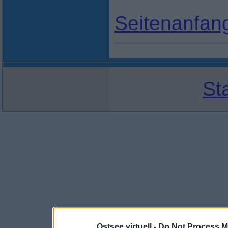
Seitenanfan
St
Ostsee virtuell -
Do Not Process M