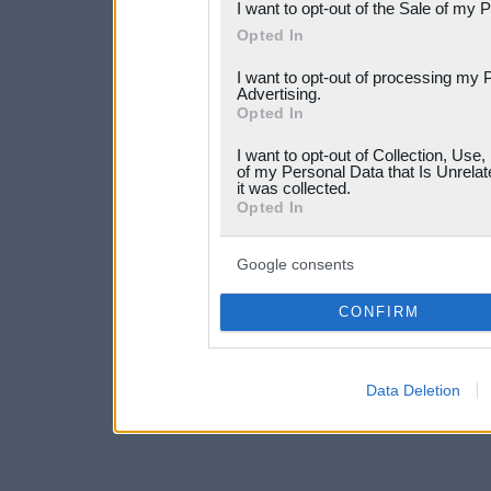
I want to opt-out of the Sale of my 
Please note that this web
Opted In
services and may gather an
I want to opt-out of processing my 
not limited to your visit o
Advertising.
Opted In
grant or deny consent to Go
I want to opt-out of Collection, Use
your data for below specif
of my Personal Data that Is Unrelat
it was collected.
consent section.
Opted In
Google consents
CONFIRM
Data Deletion