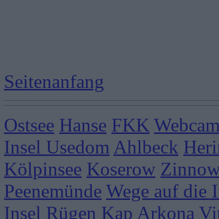
Seitenanfang
Ostsee
Hanse
FKK
Webcams
Insel Usedom
Ahlbeck
Heri
Kölpinsee
Koserow
Zinnow
Peenemünde
Wege auf die I
Insel Rügen
Kap Arkona
Vi