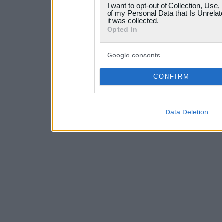
I want to opt-out of Collection, Use
your data for below specif
of my Personal Data that Is Unrelat
it was collected.
consent section.
Opted In
Google consents
CONFIRM
Data Deletion