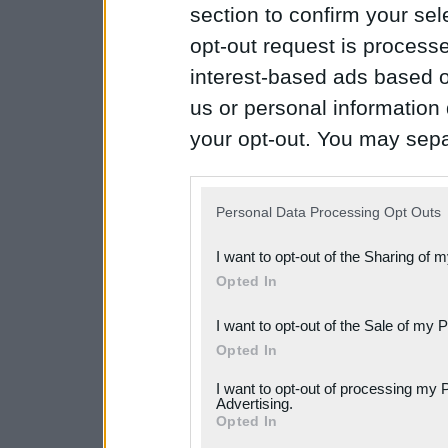
section to confirm your sel
opt-out request is proces
interest-based ads based o
us or personal information d
your opt-out. You may separ
disclosure of your personal
IAB’s list of downstream pa
Personal Data Processing Opt Outs
also be disclosed by us to 
I want to opt-out of the Sharing of 
Downstream Participants
th
Opted In
third parties.
I want to opt-out of the Sale of my 
Please note that this web
Opted In
services and may gather an
I want to opt-out of processing my 
not limited to your visit o
Advertising.
Opted In
grant or deny consent to Go