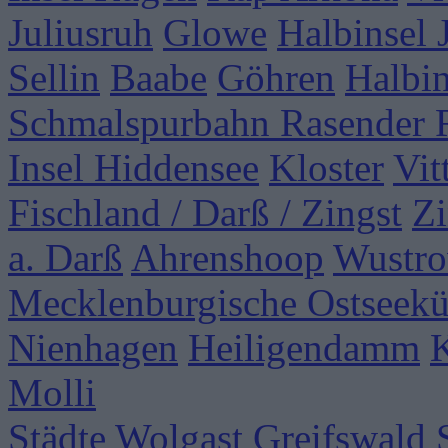
Juliusruh
Glowe
Halbinsel
Sellin
Baabe
Göhren
Halbi
Schmalspurbahn Rasender 
Insel Hiddensee
Kloster
Vit
Fischland / Darß / Zingst
Zi
a. Darß
Ahrenshoop
Wustr
Mecklenburgische Ostseekü
Nienhagen
Heiligendamm
Molli
Städte
Wolgast
Greifswald